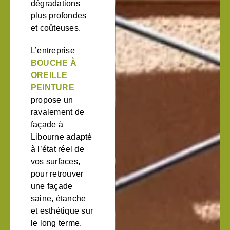
dégradations
plus profondes
et coûteuses.
L’entreprise
BOUCHE À
OREILLE
PEINTURE
propose un
ravalement de
façade à
Libourne adapté
à l’état réel de
vos surfaces,
pour retrouver
une façade
saine, étanche
et esthétique sur
le long terme.