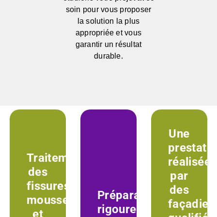
soin pour vous proposer
la solution la plus
appropriée et vous
garantir un résultat
durable.
Une
prestati
Traitement
réalisée
des
par
fissures,
des
Préparation
mousses
façadier
rigoureuse
et