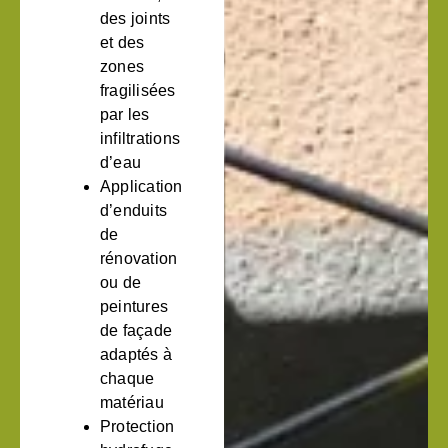
des joints
et des
zones
fragilisées
par les
infiltrations
d’eau
Application
d’enduits
de
rénovation
ou de
peintures
de façade
adaptés à
chaque
matériau
Protection