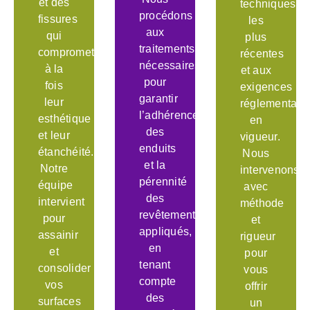
et des
techniques
procédons
fissures
les
aux
qui
plus
traitements
compromettent
récentes
nécessaires
à la
et aux
pour
fois
exigences
garantir
leur
réglementair
l’adhérence
esthétique
en
des
et leur
vigueur.
enduits
étanchéité.
Nous
et la
Notre
intervenons
pérennité
équipe
avec
des
intervient
méthode
revêtements
pour
et
appliqués,
assainir
rigueur
en
et
pour
tenant
consolider
vous
compte
vos
offrir
des
surfaces
un