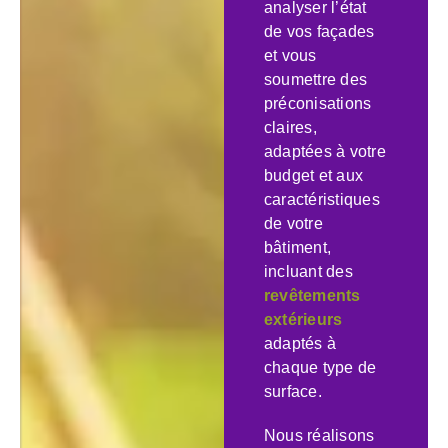
analyser l’état
de vos façades
et vous
soumettre des
préconisations
claires,
adaptées à votre
budget et aux
caractéristiques
de votre
bâtiment,
incluant des
revêtements
extérieurs
adaptés à
chaque type de
surface.
Nous réalisons