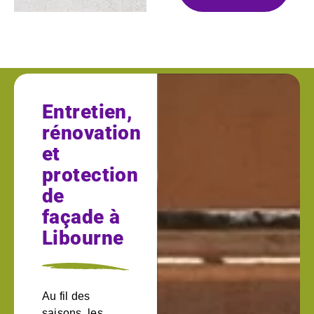
Entretien,
rénovation
et
protection
de
façade à
Libourne
Au fil des
saisons, les