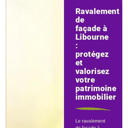
Ravalement
de
façade à
Libourne
:
protégez
et
valorisez
votre
patrimoine
immobilier
Le ravalement
de façade à