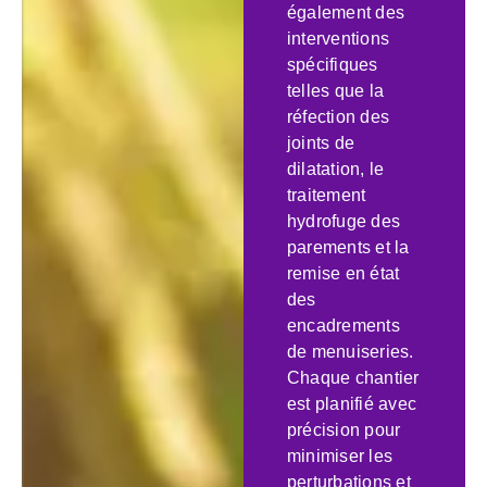
également des
interventions
spécifiques
telles que la
réfection des
joints de
dilatation, le
traitement
hydrofuge des
parements et la
remise en état
des
encadrements
de menuiseries.
Chaque chantier
est planifié avec
précision pour
minimiser les
perturbations et