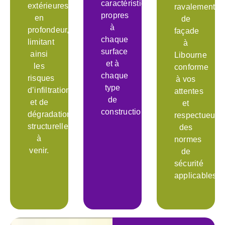
caractéristiques
extérieures
ravalement
propres
en
de
à
profondeur,
façade
chaque
limitant
à
surface
ainsi
Libourne
et à
les
conforme
chaque
risques
à vos
type
d’infiltration
attentes
de
et de
et
construction.
dégradation
respectueux
structurelle
des
à
normes
venir.
de
sécurité
applicables.