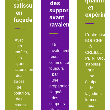
qualifiés
des
salissures
et
supports
en
expérime
avant
façade
ravalement
L’entreprise
Avec
BOUCHE
Un
les
À
ravalement
années,
OREILLE
réussi
les
PEINTURE
commence
façades
s’appuie
toujours
accumulent
sur
par
des
une
une
traces
équipe
préparation
de
de
soignée
pollution,
façadiers
des
des
formés
supports.
mousses
aux
Nous