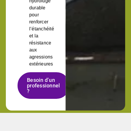
hydrofuge
durable
pour
renforcer
l’étanchéité
et la
résistance
aux
agressions
extérieures
Besoin d’un
professionnel
?