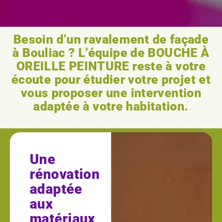
Besoin d’un ravalement de façade
à Bouliac ? L’équipe de BOUCHE À
OREILLE PEINTURE reste à votre
écoute pour étudier votre projet et
vous proposer une intervention
adaptée à votre habitation.
Une
rénovation
adaptée
aux
matériaux