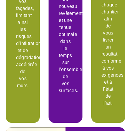
vos
chaque
nouveau
façades,
chantier
revêtement
limitant
afin
et une
ainsi
de
tenue
les
vous
optimale
risques
livrer
dans
d’infiltration
un
le
et de
résultat
temps
dégradation
conforme
sur
accélérée
à vos
l’ensemble
de
exigences
de
vos
et à
vos
murs.
l’état
surfaces.
de
l’art.