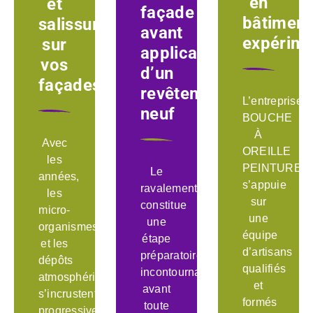
en
et
façade
bâtiment
salissures
avant
expérime
sur
application
vos
d’un
façades
revêtement
L’entreprise
neuf
BOUCHE
À
Avec
OREILLE
les
PEINTURE
Le
années,
s’appuie
ravalement
les
sur
constitue
micro-
une
une
organismes
équipe
étape
et les
d’artisans
préparatoire
dépôts
qualifiés
incontournable
atmosphériques
et
avant
s’incrustent
formés
toute
progressivement