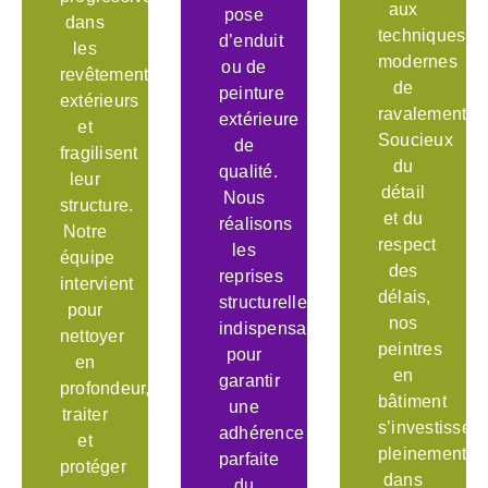
aux
pose
dans
techniques
d’enduit
les
modernes
ou de
revêtements
de
peinture
extérieurs
ravalement.
extérieure
et
Soucieux
de
fragilisent
du
qualité.
leur
détail
Nous
structure.
et du
réalisons
Notre
respect
les
équipe
des
reprises
intervient
délais,
structurelles
pour
nos
indispensables
nettoyer
peintres
pour
en
en
garantir
profondeur,
bâtiment
une
traiter
s’investissent
adhérence
et
pleinement
parfaite
protéger
dans
du