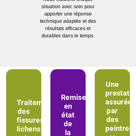
situation avec soin pour
apporter une réponse
technique adaptée et des
résultats efficaces et
durables dans le temps.
Une
prestati
Remise
assurée
Traitement
en
par
des
état
des
fissures,
de
peintres
lichens
la