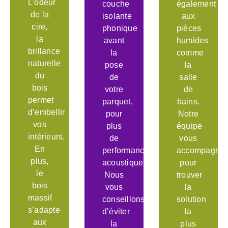
L’odeur
couche
également
de la
isolante
aux
cire,
phonique
pièces
la
avant
humides
brillance
la
comme
naturelle
pose
la
du
de
salle
bois
votre
de
permet
parquet,
bains.
d’embellir
pour
Notre
vos
plus
équipe
intérieurs.
de
vous
En
performance
accompagne
plus,
acoustique.
pour
le
Nous
trouver
bois
vous
la
massif
conseillons
solution
s’adapte
d’éviter
la
aux
la
plus