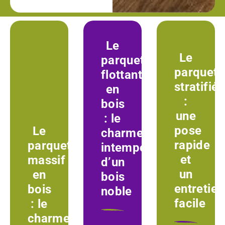
Le
Le
parquet
parquet
flottant
stratifié
en
:
bois
une
: le
pose
Le
charme
rapide
parquet
intemporel
et
massif
d’un
un
en
bois
entretien
bois
noble
facile
: le
charme