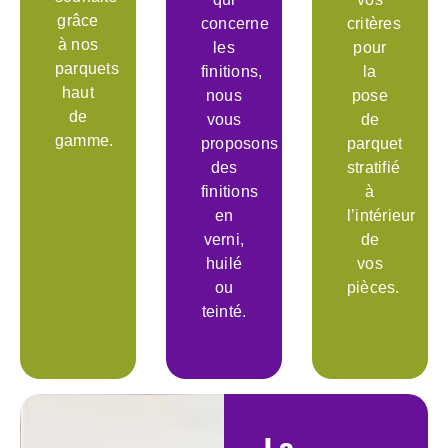
grâce
concerne
critères
à nos
les
pour
parquets
finitions,
la
haut
nous
pose
de
vous
de
gamme.
proposons
parquet
des
stratifié
finitions
à
en
l’intérieur
verni,
de
huilé
vos
ou
pièces.
teinté.