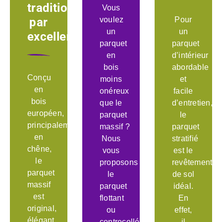
traditionnel
Vous
par
voulez
Pour
un
un
excellence
parquet
parquet
en
d’intérieur
bois
abordable
Conçu
moins
et
en
onéreux
facile
bois
que le
d’entretien,
européen,
parquet
le
principalement
massif ?
parquet
en
Nous
stratifié
chêne,
vous
est le
le
proposons
revêtement
parquet
le
de sol
massif
parquet
idéal.
est
flottant
En
original,
ou
effet,
élégant
contrecollé.
il