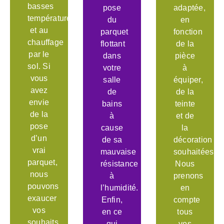
basses
pose
adaptée,
températures
du
en
et au
parquet
fonction
chauffage
flottant
de la
par le
dans
pièce
sol. Si
votre
à
vous
salle
équiper,
avez
de
de la
envie
bains
teinte
de la
à
et de
pose
cause
la
d’un
de sa
décoration
vrai
mauvaise
souhaitées.
parquet,
résistance
Nous
nous
à
prenons
pouvons
l’humidité.
en
exaucer
Enfin,
compte
vos
en ce
tous
souhaits
qui
vos