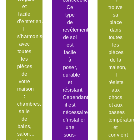
et
Ce
trouve
facile
type
sa
d’entretien.
de
place
Il
revêtement
dans
s’harmonise
de sol
toutes
avec
est
les
toutes
facile
pièces
les
à
de la
pièces
poser,
maison,
de
durable
il
votre
et
résiste
maison
résistant.
aux
:
Cependant,
chocs
chambres,
il est
et aux
salle
nécessaire
basses
de
d’installer
températures
bains,
une
et
salon…
sous-
convient