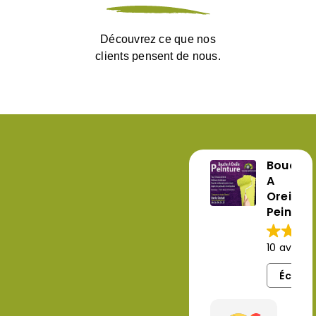
Découvrez ce que nos
clients pensent de nous.
Bouche
A
Oreille
Peinture
10 avis G
Écrire 