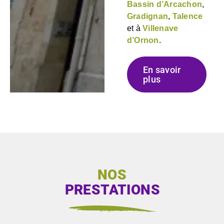
Bassin d’Arcachon
,
Gradignan
,
Talence
et à
Villenave
d’Ornon
.
En savoir
plus
NOS
PRESTATIONS