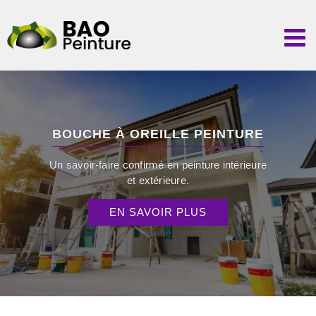
Passer
au
contenu
BOUCHE À OREILLE PEINTURE
Un savoir-faire confirmé en peinture intérieure
et extérieure.
EN SAVOIR PLUS
Home