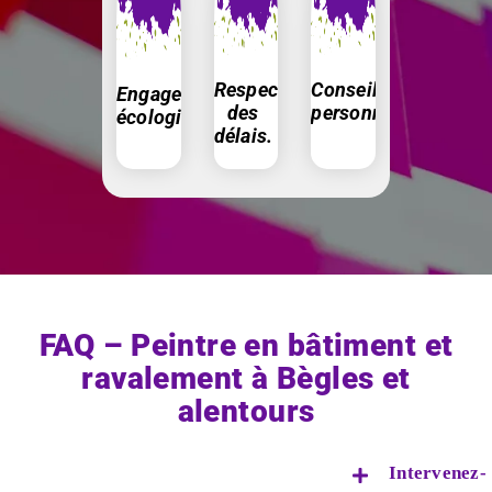
Conseils
Respect
Engagement
personnalisés.
des
écologique.
délais.
FAQ – Peintre en bâtiment et
ravalement à Bègles et
alentours
Intervenez-