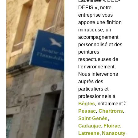
Labellisée « ÉCO-
DÉFIS », notre
entreprise vous
apporte une finition
minutieuse, un
accompagnement
personnalisé et des
peintures
respectueuses de
l’environnement.
Nous intervenons
auprès des
particuliers et
professionnels à
Bègles
, notamment à
Pessac
,
Chartrons
,
Saint-Genès
,
Cadaujac
,
Floirac
,
Latresne
,
Nansouty
,