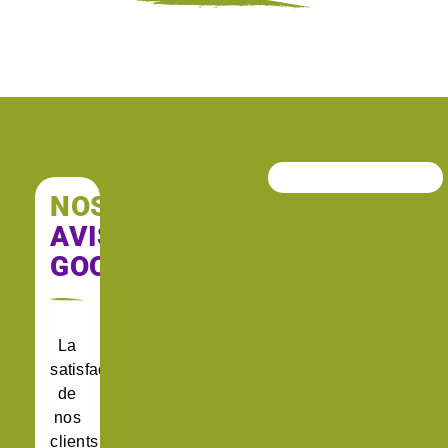
NOS
AVIS
GOOGLE
La
satisfaction
de
nos
clients