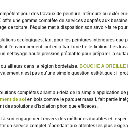
mpétent pour des travaux de peinture intérieure ou extérieure 
fre une gamme complète de services adaptés aux besoins var
e de toiture, l’équipe met à disposition son savoir-faire pour
utions écologiques, tant pour les peintures intérieures que pou
l’environnement tout en offrant une belle finition. Les tra
 un nettoyage haute pression préalable pour préparer la surf
ou ailleurs dans la région bordelaise,
BOUCHE A OREILLE
avalement n’est pas qu’une simple question esthétique ; il pr
solutions complètes allant au-delà de la simple application de
ement de sol
en bois comme le parquet massif, fait partie int
t des solutions d’isolation phonique efficaces.
 et à son engagement envers des méthodes durables et respec
r un service complet répondant aux attentes les plus exigea