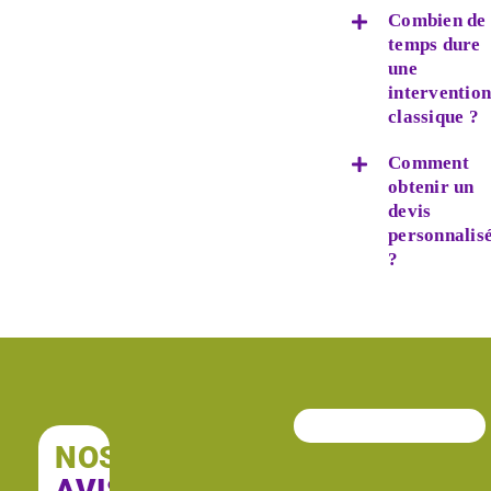
Combien de
temps dure
une
interventio
classique ?
Comment
obtenir un
devis
personnalis
?
NOS
AVIS