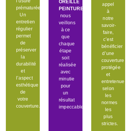
l’usure
OREILLE
appel
prématurée.
PEINTURE
,
à
Un
nous
notre
entretien
veillons
savoir-
régulier
à ce
faire,
permet
que
c’est
de
chaque
bénéficier
préserver
étape
d’une
la
soit
couverture
durabilité
réalisée
protégée
et
avec
et
l’aspect
minutie
entretenue
esthétique
pour
selon
de
un
les
votre
résultat
normes
couverture.
impeccable.
les
plus
strictes.