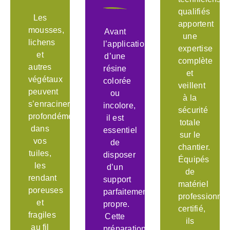
qualifiés
Les
apportent
mousses,
Avant
une
lichens
l’application
expertise
et
d’une
complète
autres
résine
et
végétaux
colorée
veillent
peuvent
ou
à la
s’enraciner
incolore,
sécurité
profondément
il est
totale
dans
essentiel
sur le
vos
de
chantier.
tuiles,
disposer
Équipés
les
d’un
de
rendant
support
matériel
poreuses
parfaitement
professionnel
et
propre.
certifié,
fragiles
Cette
ils
au fil
préparation