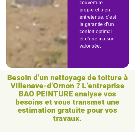
couverture
propre et bien
entretenue, c’est
la garantie d’un
confort optimal
et d’une maison
valorisée.
Besoin d’un nettoyage de toiture à
Villenave-d’Ornon ? L’entreprise
BAO PEINTURE analyse vos
besoins et vous transmet une
estimation gratuite pour vos
travaux.