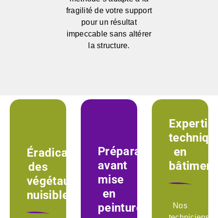
fragilité de votre support
pour un résultat
impeccable sans altérer
la structure.
Expertis
techniqu
Préparation
en
Éradication
avant
bâtiment
des
mise
végétaux
en
nuisibles
peinture
Nos
techniciens