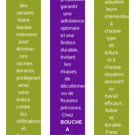
adaptent
des
garantit
leurs
saisons.
une
interventions
Notre
adhérence
à
équipe
optimale
chaque
intervient
et une
type
pour
finition
de
éliminer
durable,
toiture
ces
évitant
et à
racines
les
chaque
tenaces,
risques
situation,
protégeant
de
assurant
ainsi
décollement
un
votre
ou de
travail
toiture
fissures
efficace,
contre
précoces.
fiable
les
Chez
et
infiltrations
BOUCHE
durable.
et
A
Faire