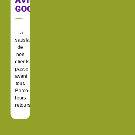
GOOGLE
La
satisfaction
de
nos
clients
passe
avant
tout.
Parcourez
leurs
retours.