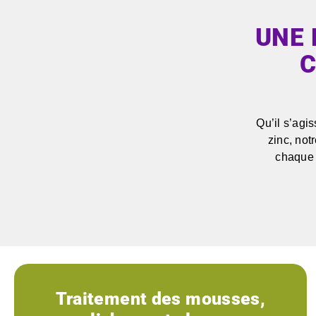
UNE 
C
Qu’il s’agis
zinc, not
chaque 
Traitement des mousses,