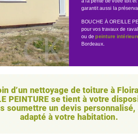
à la pente de votre toit 
garantit aussi la préserva
BOUCHE À OREILLE PEIN
pour vos travaux de raval
ou de
peinture intérieur
Bordeaux.
oin d’un
nettoyage de toiture à Floir
LE PEINTURE
se tient à votre dispos
ous soumettre un devis personnalisé
adapté à votre habitation.