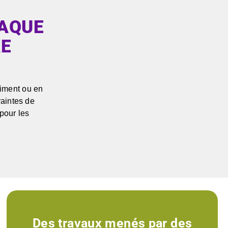
HAQUE
RE
ociment ou en
raintes de
pour les
Des travaux menés par des